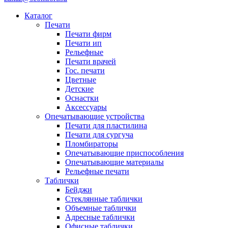
Каталог
Печати
Печати фирм
Печати ип
Рельефные
Печати врачей
Гос. печати
Цветные
Детские
Оснастки
Аксессуары
Опечатывающие устройства
Печати для пластилина
Печати для сургуча
Пломбираторы
Опечатывающие приспособления
Опечатывающие материалы
Рельефные печати
Таблички
Бейджи
Стеклянные таблички
Объемные таблички
Адресные таблички
Офисные таблички