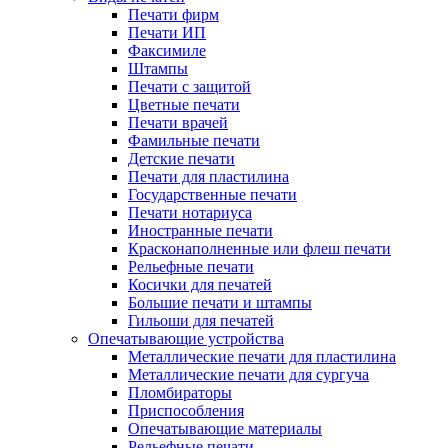
Печати фирм
Печати ИП
Факсимиле
Штампы
Печати с защитой
Цветные печати
Печати врачей
Фамильные печати
Детские печати
Печати для пластилина
Государственные печати
Печати нотариуса
Иностранные печати
Красконаполненные или флеш печати
Рельефные печати
Косички для печатей
Большие печати и штампы
Гильоши для печатей
Опечатывающие устройства
Металлические печати для пластилина
Металлические печати для сургуча
Пломбираторы
Приспособления
Опечатывающие материалы
Рельефные печати