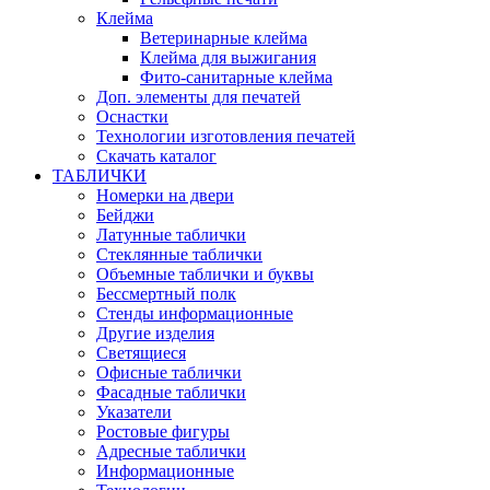
Клейма
Ветеринарные клейма
Клейма для выжигания
Фито-санитарные клейма
Доп. элементы для печатей
Оснастки
Технологии изготовления печатей
Скачать каталог
ТАБЛИЧКИ
Номерки на двери
Бейджи
Латунные таблички
Стеклянные таблички
Объемные таблички и буквы
Бессмертный полк
Стенды информационные
Другие изделия
Светящиеся
Офисные таблички
Фасадные таблички
Указатели
Ростовые фигуры
Адресные таблички
Информационные