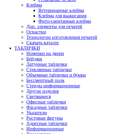
Клейма
Ветеринарные клейма
Клейма для выжигания
Фито-санитарные клейма
Доп. элементы для печатей
Оснастки
Технологии изготовления печатей
Скачать каталог
ТАБЛИЧКИ
Номерки на двери
Бейджи
Латунные таблички
Стеклянные таблички
Объемные таблички и буквы
Бессмертный полк
Стенды информационные
Другие изделия
Светящиеся
Офисные таблички
Фасадные таблички
Указатели
Ростовые фигуры
Адресные таблички
Информационные