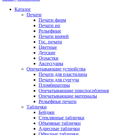
Каталог
Печати
Печати фирм
Печати ип
Рельефные
Печати врачей
Гос. печати
Цветные
Детские
Оснастки
Аксессуары
Опечатывающие устройства
Печати для пластилина
Печати для сургуча
Пломбираторы
Опечатывающие приспособления
Опечатывающие материалы
Рельефные печати
Таблички
Бейджи
Стеклянные таблички
Объемные таблички
Адресные таблички
Офисные таблички