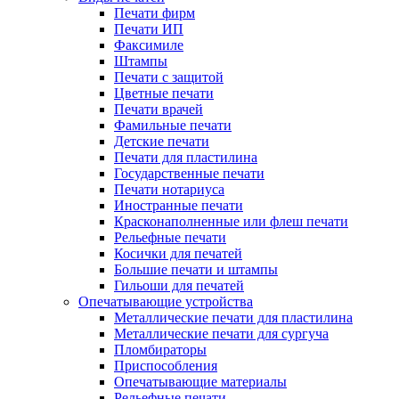
Печати фирм
Печати ИП
Факсимиле
Штампы
Печати с защитой
Цветные печати
Печати врачей
Фамильные печати
Детские печати
Печати для пластилина
Государственные печати
Печати нотариуса
Иностранные печати
Красконаполненные или флеш печати
Рельефные печати
Косички для печатей
Большие печати и штампы
Гильоши для печатей
Опечатывающие устройства
Металлические печати для пластилина
Металлические печати для сургуча
Пломбираторы
Приспособления
Опечатывающие материалы
Рельефные печати