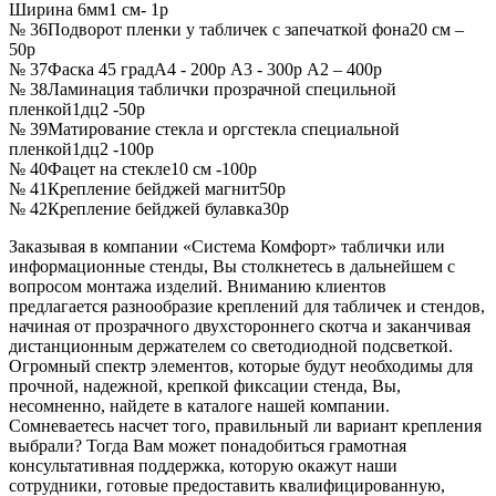
Ширина 6мм
1 см- 1р
№ 36
Подворот пленки у табличек с запечаткой фона
20 см –
50р
№ 37
Фаска 45 град
А4 - 200р А3 - 300р А2 – 400р
№ 38
Ламинация таблички прозрачной специльной
пленкой
1дц2 -50р
№ 39
Матирование стекла и оргстекла специальной
пленкой
1дц2 -100р
№ 40
Фацет на стекле
10 см -100р
№ 41
Крепление бейджей магнит
50р
№ 42
Крепление бейджей булавка
30р
Заказывая в компании «Система Комфорт» таблички или
информационные стенды, Вы столкнетесь в дальнейшем с
вопросом монтажа изделий. Вниманию клиентов
предлагается разнообразие креплений для табличек и стендов,
начиная от прозрачного двухстороннего скотча и заканчивая
дистанционным держателем со светодиодной подсветкой.
Огромный спектр элементов, которые будут необходимы для
прочной, надежной, крепкой фиксации стенда, Вы,
несомненно, найдете в каталоге нашей компании.
Сомневаетесь насчет того, правильный ли вариант крепления
выбрали? Тогда Вам может понадобиться грамотная
консультативная поддержка, которую окажут наши
сотрудники, готовые предоставить квалифицированную,