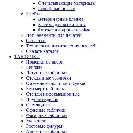
Опечатывающие материалы
Рельефные печати
Клейма
Ветеринарные клейма
Клейма для выжигания
Фито-санитарные клейма
Доп. элементы для печатей
Оснастки
Технологии изготовления печатей
Скачать каталог
ТАБЛИЧКИ
Номерки на двери
Бейджи
Латунные таблички
Стеклянные таблички
Объемные таблички и буквы
Бессмертный полк
Стенды информационные
Другие изделия
Светящиеся
Офисные таблички
Фасадные таблички
Указатели
Ростовые фигуры
Адресные таблички