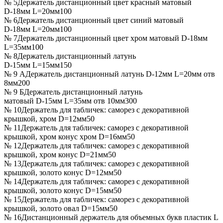
№ 5
Держатель дистанционный цвет красный матовый
D-18мм L=20мм
100
№ 6
Держатель дистанционный цвет синий матовый
D-18мм L=20мм
100
№ 7
Держатель дистанционный цвет хром матовый D-18мм
L=35мм
100
№ 8
Держатель дистанционный латунь
D-15мм L=15мм
150
№ 9 А
Держатель дистанционный латунь D-12мм L=20мм отв
8мм
200
№ 9 Б
Держатель дистанционный латунь
матовый D-15мм L=35мм отв 10мм
300
№ 10
Держатель для табличек: саморез с декоративной
крышкой, хром D=12мм
50
№ 11
Держатель для табличек: саморез с декоративной
крышкой, хром конус хром D=16мм
50
№ 12
Держатель для табличек: саморез с декоративной
крышкой, хром конус D=21мм
50
№ 13
Держатель для табличек: саморез с декоративной
крышкой, золото конус D=12мм
50
№ 14
Держатель для табличек: саморез с декоративной
крышкой, золото конус D=15мм
50
№ 15
Держатель для табличек: саморез с декоративной
крышкой, золото овал D=15мм
50
№ 16
Дистанционный держатель для объемных букв пластик L