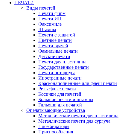
ПЕЧАТИ
Виды печатей
Печати фирм
Печати ИП
Факсимиле
Штампы
Печати с защитой
Цветные печати
Печати врачей
Фамильные печати
Детские печати
Печати для пластилина
Государственные печати
Печати нотариуса
Иностранные печати
Красконаполненные или флеш печати
Рельефные печати
Косички для печатей
Большие печати и штампы
Гильоши для печатей
Опечатывающие устройства
Металлические печати для пластилина
Металлические печати для сургуча
Пломбираторы
Приспособления