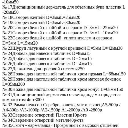
-10мм
50
№ 17
Дистанционный держатель для объемных букв пластик L
-20мм
50
№ 18
Саморез желтый D=3ммL=25мм
20
№ 19
Саморез желтый D=3ммL=30мм
20
№ 20
Саморез белый с шайбой и сверлом D=3ммL=25мм
20
№ 21
Саморез белый с шайбой и сверлом D=3ммL=10мм
20
№ 22
Саморез белый с шайбой, уплотнителем и сверлом
D=5мм L=15мм
20
№ 23
Шуруп латунный с круглой крышкой D=5мм L=42мм
30
№ 24
Дюбель для навески табличек D=8мм
15
№ 25
Дюбель для навески табличек D= 5мм
15
№ 26
Дюбель для навески табличек D= 4мм
15
№ 27
Держатель для тросовой системы
250
№ 28
Ножка для настольной таблички хром прямая L=68мм
150
№ 29
Ножка для настольной таблички хром матовая боченок
L=35мм
200
№ 30
Ножка для настольной таблички хром конус L=68мм
150
№ 31
Дистанционный держатель со светодиодами продается
комплектом 4шт
3000
№ 32
Рамка нельсон Серебро, золото, мат и глянец
А5-500р /
А4-800р /А3-1000р /А2-1500р А1-2000р /А0 -2800р
№ 33
Сверление отверстий Пластик
10р/отв
№ 34
Сверление отверстий металл
40р/отв
№ 35
Скотч «мармеладка» Прозрачный с высокой отшезией