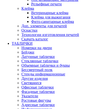
Рельефные печати
Клейма
Ветеринарные клейма
Клейма для выжигания
Фито-санитарные клейма
Доп. элементы для печатей
Оснастки
Технологии изготовления печатей
Скачать каталог
ТАБЛИЧКИ
Номерки на двери
Бейджи
Латунные таблички
Стеклянные таблички
Объемные таблички и буквы
Бессмертный полк
Стенды информационные
Другие изделия
Светящиеся
Офисные таблички
Фасадные таблички
Указатели
Ростовые фигуры
Адресные таблички