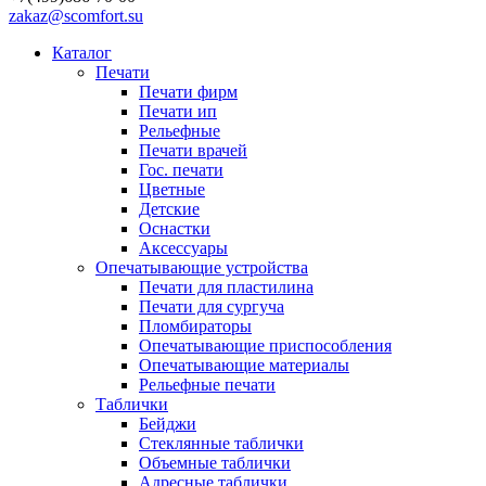
zakaz@scomfort.su
Каталог
Печати
Печати фирм
Печати ип
Рельефные
Печати врачей
Гос. печати
Цветные
Детские
Оснастки
Аксессуары
Опечатывающие устройства
Печати для пластилина
Печати для сургуча
Пломбираторы
Опечатывающие приспособления
Опечатывающие материалы
Рельефные печати
Таблички
Бейджи
Стеклянные таблички
Объемные таблички
Адресные таблички