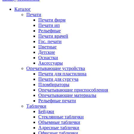
Каталог
Печати
Печати фирм
Печати ип
Рельефные
Печати врачей
Гос. печати
Цветные
Детские
Оснастки
Аксессуары
Опечатывающие устройства
Печати для пластилина
Печати для сургуча
Пломбираторы
Опечатывающие приспособления
Опечатывающие материалы
Рельефные печати
Таблички
Бейджи
Стеклянные таблички
Объемные таблички
Адресные таблички
Офисные таблички