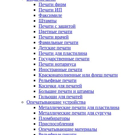
Печати фирм
Печати ИП
Факсимиле
Штампы
Печати с защитой
Цветные печати
Печати врачей
Фамильные печати
Детские печати
Печати для пластилина
Государственные печати
Печати нотариуса
Иностранные печати
Красконаполненные или флеш печати
Рельефные печати
Косички для печатей
Большие печати и штампы
Гильоши для печатей
Опечатывающие устройства
Металлические печати для пластилина
Металлические печати для сургуча
Пломбираторы
Приспособления
Опечатывающие материалы
Рельефные печати