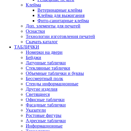
Клейма
Ветеринарные клейма
Клейма для выжигания
Фито-санитарные клейма
Доп. элементы для печатей
Оснастки
Технологии изготовления печатей
Скачать каталог
ТАБЛИЧКИ
Номерки на двери
Бейджи
Латунные таблички
Стеклянные таблички
Объемные таблички и буквы
Бессмертный полк
Стенды информационные
Другие изделия
Светящиеся
Офисные таблички
Фасадные таблички
Указатели
Ростовые фигуры
Адресные таблички
Информационные