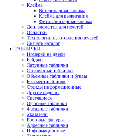
Клейма
Ветеринарные клейма
Клейма для выжигания
Фито-санитарные клейма
Доп. элементы для печатей
Оснастки
Технологии изготовления печатей
Скачать каталог
ТАБЛИЧКИ
Номерки на двери
Бейджи
Латунные таблички
Стеклянные таблички
Объемные таблички и буквы
Бессмертный полк
Стенды информационные
Другие изделия
Светящиеся
Офисные таблички
Фасадные таблички
Указатели
Ростовые фигуры
Адресные таблички
Информационные