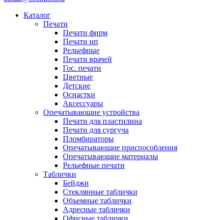
Каталог
Печати
Печати фирм
Печати ип
Рельефные
Печати врачей
Гос. печати
Цветные
Детские
Оснастки
Аксессуары
Опечатывающие устройства
Печати для пластилина
Печати для сургуча
Пломбираторы
Опечатывающие приспособления
Опечатывающие материалы
Рельефные печати
Таблички
Бейджи
Стеклянные таблички
Объемные таблички
Адресные таблички
Офисные таблички