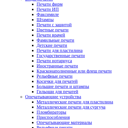
Печати фирм
Печати ИП
Факсимиле
Штампы
Печати с защитой
Цветные печати
Печати врачей
Фамильные печати
Детские печати
Печати для пластилина
Государственные печати
Печати нотариуса
Иностранные печати
Красконаполненные или флеш печати
Рельефные печати
Косички для печатей
Большие печати и штампы
Гильоши для печатей
Опечатывающие устройства
Металлические печати для пластилина
Металлические печати для сургуча
Пломбираторы
Приспособления
Опечатывающие материалы
Рельефные печати