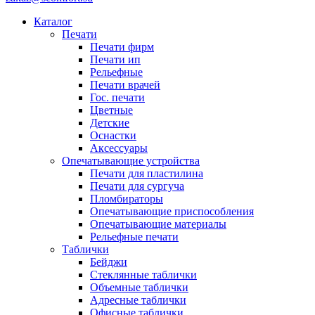
Каталог
Печати
Печати фирм
Печати ип
Рельефные
Печати врачей
Гос. печати
Цветные
Детские
Оснастки
Аксессуары
Опечатывающие устройства
Печати для пластилина
Печати для сургуча
Пломбираторы
Опечатывающие приспособления
Опечатывающие материалы
Рельефные печати
Таблички
Бейджи
Стеклянные таблички
Объемные таблички
Адресные таблички
Офисные таблички