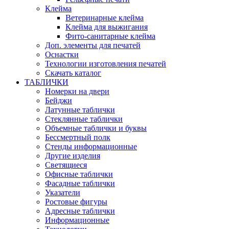
Клейма
Ветеринарные клейма
Клейма для выжигания
Фито-санитарные клейма
Доп. элементы для печатей
Оснастки
Технологии изготовления печатей
Скачать каталог
ТАБЛИЧКИ
Номерки на двери
Бейджи
Латунные таблички
Стеклянные таблички
Объемные таблички и буквы
Бессмертный полк
Стенды информационные
Другие изделия
Светящиеся
Офисные таблички
Фасадные таблички
Указатели
Ростовые фигуры
Адресные таблички
Информационные