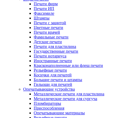
Печати фирм
Печати ИП
Факсимиле
Штампы
Печати с защитой
Цветные печати
Печати врачей
Фамильные печати
Детские печати
Печати для пластилина
Государственные печати
Печати нотариуса
Иностранные печати
Красконаполненные или флеш печати
Рельефные печати
Косички для печатей
Большие печати и штампы
Гильоши для печатей
Опечатывающие устройства
Металлические печати для пластилина
Металлические печати для сургуча
Пломбираторы
Приспособления
Опечатывающие материалы
Рельефные печати