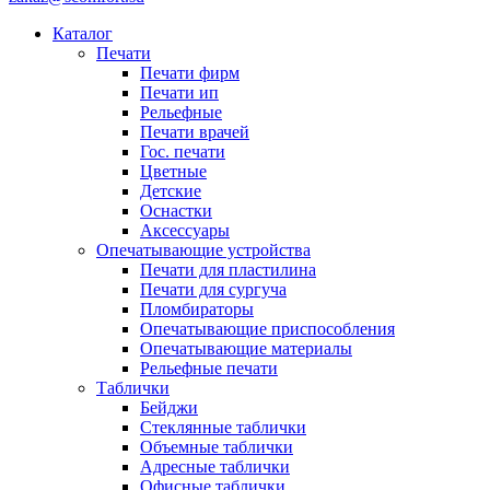
Каталог
Печати
Печати фирм
Печати ип
Рельефные
Печати врачей
Гос. печати
Цветные
Детские
Оснастки
Аксессуары
Опечатывающие устройства
Печати для пластилина
Печати для сургуча
Пломбираторы
Опечатывающие приспособления
Опечатывающие материалы
Рельефные печати
Таблички
Бейджи
Стеклянные таблички
Объемные таблички
Адресные таблички
Офисные таблички