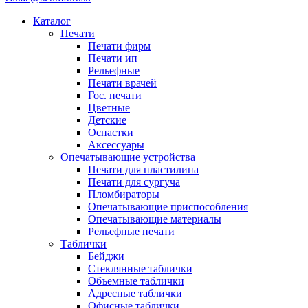
Каталог
Печати
Печати фирм
Печати ип
Рельефные
Печати врачей
Гос. печати
Цветные
Детские
Оснастки
Аксессуары
Опечатывающие устройства
Печати для пластилина
Печати для сургуча
Пломбираторы
Опечатывающие приспособления
Опечатывающие материалы
Рельефные печати
Таблички
Бейджи
Стеклянные таблички
Объемные таблички
Адресные таблички
Офисные таблички