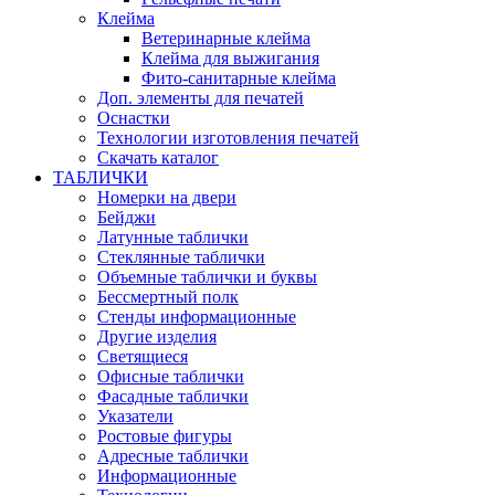
Клейма
Ветеринарные клейма
Клейма для выжигания
Фито-санитарные клейма
Доп. элементы для печатей
Оснастки
Технологии изготовления печатей
Скачать каталог
ТАБЛИЧКИ
Номерки на двери
Бейджи
Латунные таблички
Стеклянные таблички
Объемные таблички и буквы
Бессмертный полк
Стенды информационные
Другие изделия
Светящиеся
Офисные таблички
Фасадные таблички
Указатели
Ростовые фигуры
Адресные таблички
Информационные