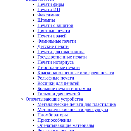
Печати фирм
Печати ИП
Факсимиле
Штампы
Печати с защитой
Цветные печати
Печати врачей
Фамильные печати
Детские печати
Печати для пластилина
Государственные печати
Печати нотариуса
Иностранные печати
Красконаполненные или флеш печати
Рельефные печати
Косички для печатей
Большие печати и штампы
Гильоши для печатей
Опечатывающие устройства
Металлические печати для пластилина
Металлические печати для сургуча
Пломбираторы
Приспособления
Опечатывающие материалы
Рельефные печати