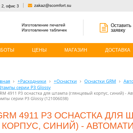
zakaz@scomfort.su
 2, офис 3
Изготовление печатей
Оставить
Изготовление табличек
заявку
АБОТЫ
ЦЕНЫ
МАГАЗИН
ДОСТАВКА
вная
+Расходники
+Оснастки
Оснастки GRM
Авт
тампы серии P3 Glossy
RM 4911 P3 оснастка для штампа (глянцевый корпус, синий) - А
мпы серии P3 Glossy (121006038)
GRM 4911 P3 ОСНАСТКА ДЛЯ 
КОРПУС, СИНИЙ) - АВТОМАТ