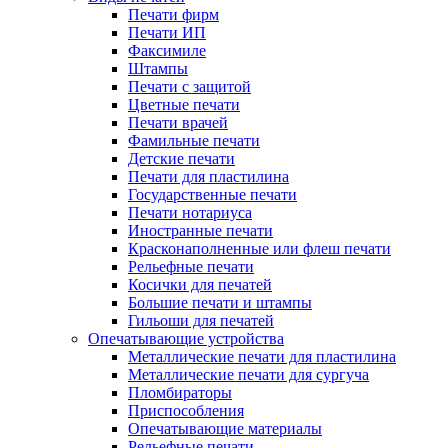
Печати фирм
Печати ИП
Факсимиле
Штампы
Печати с защитой
Цветные печати
Печати врачей
Фамильные печати
Детские печати
Печати для пластилина
Государственные печати
Печати нотариуса
Иностранные печати
Красконаполненные или флеш печати
Рельефные печати
Косички для печатей
Большие печати и штампы
Гильоши для печатей
Опечатывающие устройства
Металлические печати для пластилина
Металлические печати для сургуча
Пломбираторы
Приспособления
Опечатывающие материалы
Рельефные печати