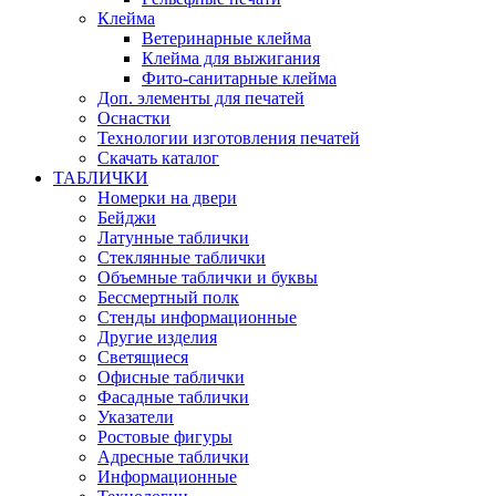
Клейма
Ветеринарные клейма
Клейма для выжигания
Фито-санитарные клейма
Доп. элементы для печатей
Оснастки
Технологии изготовления печатей
Скачать каталог
ТАБЛИЧКИ
Номерки на двери
Бейджи
Латунные таблички
Стеклянные таблички
Объемные таблички и буквы
Бессмертный полк
Стенды информационные
Другие изделия
Светящиеся
Офисные таблички
Фасадные таблички
Указатели
Ростовые фигуры
Адресные таблички
Информационные