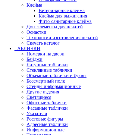
Клейма
Ветеринарные клейма
Клейма для выжигания
Фито-санитарные клейма
Доп. элементы для печатей
Оснастки
Технологии изготовления печатей
Скачать каталог
ТАБЛИЧКИ
Номерки на двери
Бейджи
Латунные таблички
Стеклянные таблички
Объемные таблички и буквы
Бессмертный полк
Стенды информационные
Другие изделия
Светящиеся
Офисные таблички
Фасадные таблички
Указатели
Ростовые фигуры
Адресные таблички
Информационные