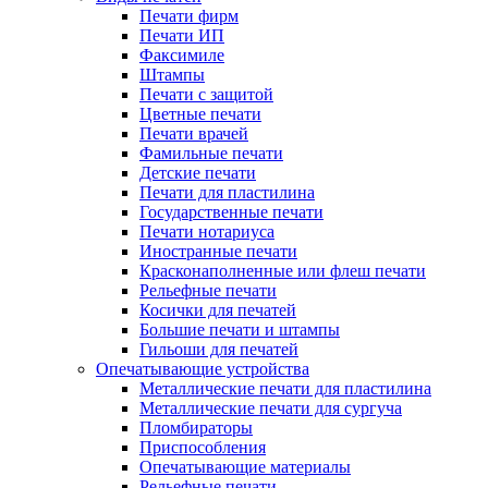
Печати фирм
Печати ИП
Факсимиле
Штампы
Печати с защитой
Цветные печати
Печати врачей
Фамильные печати
Детские печати
Печати для пластилина
Государственные печати
Печати нотариуса
Иностранные печати
Красконаполненные или флеш печати
Рельефные печати
Косички для печатей
Большие печати и штампы
Гильоши для печатей
Опечатывающие устройства
Металлические печати для пластилина
Металлические печати для сургуча
Пломбираторы
Приспособления
Опечатывающие материалы
Рельефные печати