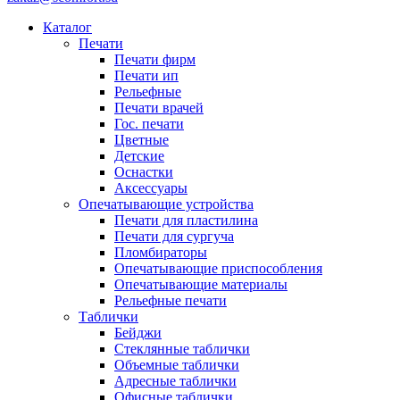
Каталог
Печати
Печати фирм
Печати ип
Рельефные
Печати врачей
Гос. печати
Цветные
Детские
Оснастки
Аксессуары
Опечатывающие устройства
Печати для пластилина
Печати для сургуча
Пломбираторы
Опечатывающие приспособления
Опечатывающие материалы
Рельефные печати
Таблички
Бейджи
Стеклянные таблички
Объемные таблички
Адресные таблички
Офисные таблички