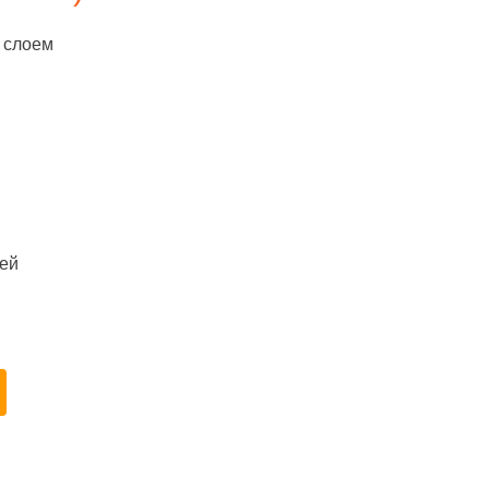
м слоем
тей