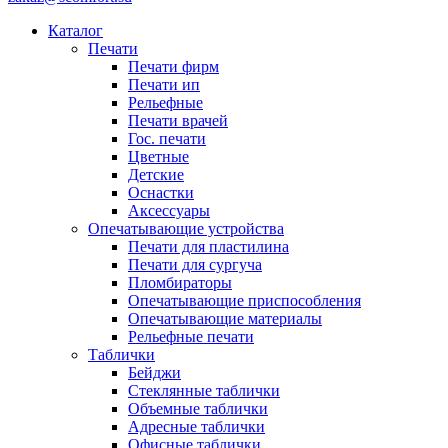
Каталог
Печати
Печати фирм
Печати ип
Рельефные
Печати врачей
Гос. печати
Цветные
Детские
Оснастки
Аксессуары
Опечатывающие устройства
Печати для пластилина
Печати для сургуча
Пломбираторы
Опечатывающие приспособления
Опечатывающие материалы
Рельефные печати
Таблички
Бейджи
Стеклянные таблички
Объемные таблички
Адресные таблички
Офисные таблички