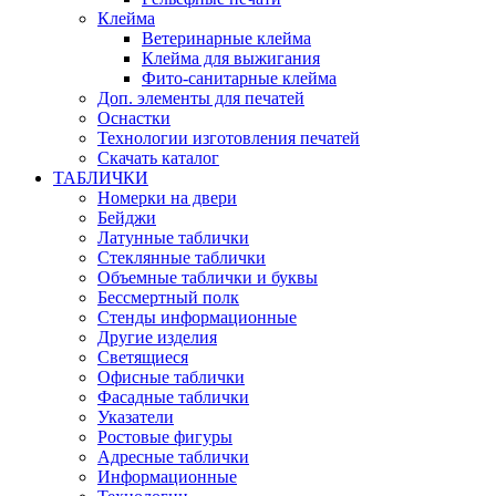
Клейма
Ветеринарные клейма
Клейма для выжигания
Фито-санитарные клейма
Доп. элементы для печатей
Оснастки
Технологии изготовления печатей
Скачать каталог
ТАБЛИЧКИ
Номерки на двери
Бейджи
Латунные таблички
Стеклянные таблички
Объемные таблички и буквы
Бессмертный полк
Стенды информационные
Другие изделия
Светящиеся
Офисные таблички
Фасадные таблички
Указатели
Ростовые фигуры
Адресные таблички
Информационные