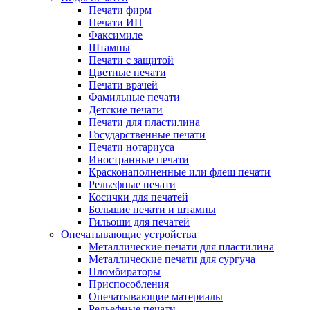
Печати фирм
Печати ИП
Факсимиле
Штампы
Печати с защитой
Цветные печати
Печати врачей
Фамильные печати
Детские печати
Печати для пластилина
Государственные печати
Печати нотариуса
Иностранные печати
Красконаполненные или флеш печати
Рельефные печати
Косички для печатей
Большие печати и штампы
Гильоши для печатей
Опечатывающие устройства
Металлические печати для пластилина
Металлические печати для сургуча
Пломбираторы
Приспособления
Опечатывающие материалы
Рельефные печати