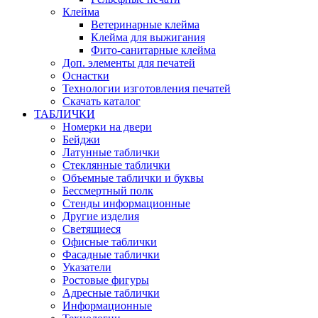
Клейма
Ветеринарные клейма
Клейма для выжигания
Фито-санитарные клейма
Доп. элементы для печатей
Оснастки
Технологии изготовления печатей
Скачать каталог
ТАБЛИЧКИ
Номерки на двери
Бейджи
Латунные таблички
Стеклянные таблички
Объемные таблички и буквы
Бессмертный полк
Стенды информационные
Другие изделия
Светящиеся
Офисные таблички
Фасадные таблички
Указатели
Ростовые фигуры
Адресные таблички
Информационные