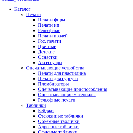
Каталог
Печати
Печати фирм
Печати ип
Рельефные
Печати врачей
Гос. печати
Цветные
Детские
Оснастки
Аксессуары
Опечатывающие устройства
Печати для пластилина
Печати для сургуча
Пломбираторы
Опечатывающие приспособления
Опечатывающие материалы
Рельефные печати
Таблички
Бейджи
Стеклянные таблички
Объемные таблички
Адресные таблички
Офисные таблички