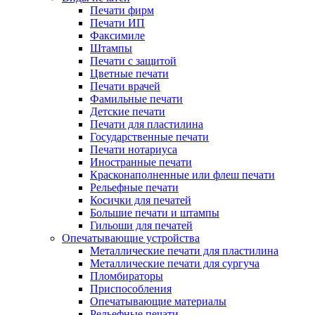
Печати фирм
Печати ИП
Факсимиле
Штампы
Печати с защитой
Цветные печати
Печати врачей
Фамильные печати
Детские печати
Печати для пластилина
Государственные печати
Печати нотариуса
Иностранные печати
Красконаполненные или флеш печати
Рельефные печати
Косички для печатей
Большие печати и штампы
Гильоши для печатей
Опечатывающие устройства
Металлические печати для пластилина
Металлические печати для сургуча
Пломбираторы
Приспособления
Опечатывающие материалы
Рельефные печати