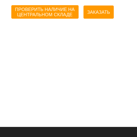
ПРОВЕРИТЬ НАЛИЧИЕ НА
ЗАКАЗАТЬ
ЦЕНТРАЛЬНОМ СКЛАДЕ
.06.2019
Гео С.
05.02.2019
Карина К.
01.
аз выполнен в
Являюсь постоянным клиентом
Спасибо больш
срок с отменным
этой организации, всё делается
Наталье, котор
быстро и в срок (если нужно
ускорить проце
ускорить процесс, обязательно
вывески, а то з
помогут менеджеры). Удобное
последний моме
расположение рядом с метро.
успеть к открыт
цены хорошие и
изготовления т