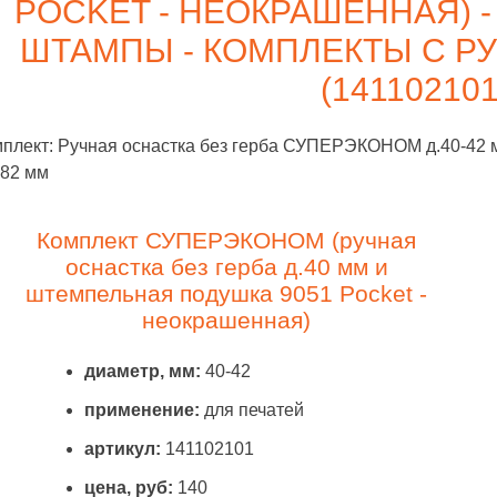
POCKET - НЕОКРАШЕННАЯ) -
№ 016 - ПЕЧАТИ НА
ШТАМПЫ - КОМПЛЕКТЫ С Р
ТОМАТИЧЕСКОЙ
ОСНАСТКЕ
(141102101
плект: Ручная оснастка без герба СУПЕРЭКОНОМ д.40-42
х82 мм
Комплект СУПЕРЭКОНОМ (ручная
оснастка без герба д.40 мм и
штемпельная подушка 9051 Pocket -
неокрашенная)
диаметр, мм:
40-42
применение:
для печатей
артикул:
141102101
цена, руб:
140