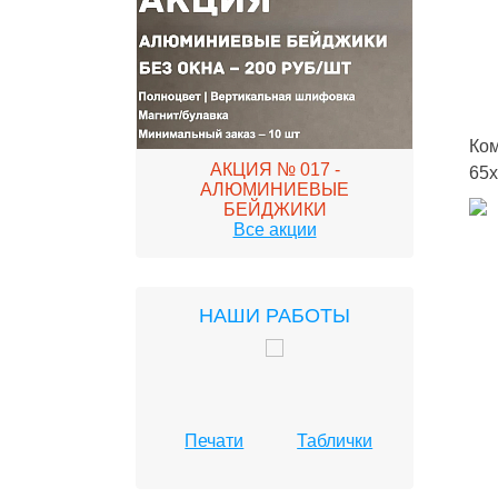
 - ПЕЧАТИ НА
АКЦИЯ 
ИЧЕСКОЙ
АВ
СТКЕ
Ком
АКЦИЯ № 017 -
65
АЛЮМИНИЕВЫЕ
БЕЙДЖИКИ
Все акции
НАШИ РАБОТЫ
Печати
Таблички