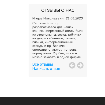
ОТЗЫВЫ О НАС
28.01.2019
Игорь Николаевич
21.04.2020
Валерия
13
ть благодарность
Система Комфорт
Спасибо, зак
м компании "Система
разрабатывала для нашей
оговоренный 
Для нашей фирмы
клиники фирменный стиль, были
качеством.
изготовить печати.
изготовлены: вывеска, таблички
 компании быстро и
на двери кабинетов, печати,
 справились с
бланки, информационные
ой задачей. Большое
стенды и пр. Все очень
оперативно, аккуратно, цены
порадовали. Удобно, что все
можно заказать в одной фирме.
Все отзывы
Написать отзыв