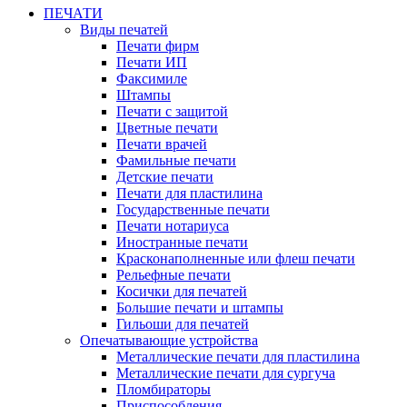
ПЕЧАТИ
Виды печатей
Печати фирм
Печати ИП
Факсимиле
Штампы
Печати с защитой
Цветные печати
Печати врачей
Фамильные печати
Детские печати
Печати для пластилина
Государственные печати
Печати нотариуса
Иностранные печати
Красконаполненные или флеш печати
Рельефные печати
Косички для печатей
Большие печати и штампы
Гильоши для печатей
Опечатывающие устройства
Металлические печати для пластилина
Металлические печати для сургуча
Пломбираторы
Приспособления