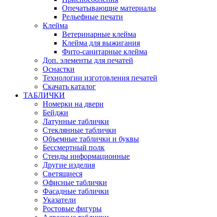
Опечатывающие материалы
Рельефные печати
Клейма
Ветеринарные клейма
Клейма для выжигания
Фито-санитарные клейма
Доп. элементы для печатей
Оснастки
Технологии изготовления печатей
Скачать каталог
ТАБЛИЧКИ
Номерки на двери
Бейджи
Латунные таблички
Стеклянные таблички
Объемные таблички и буквы
Бессмертный полк
Стенды информационные
Другие изделия
Светящиеся
Офисные таблички
Фасадные таблички
Указатели
Ростовые фигуры