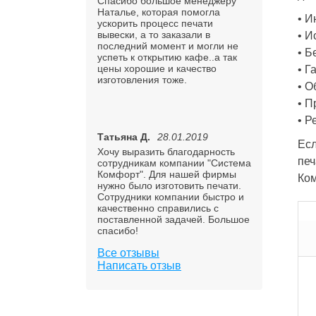
Спасибо большое менеджеру
Наталье, которая помогла
• И
ускорить процесс печати
вывески, а то заказали в
• И
последний момент и могли не
• Б
успеть к открытию кафе..а так
цены хорошие и качество
• Г
изготовления тоже.
• О
• П
• Р
Татьяна Д.
28.01.2019
Есл
Хочу выразить благодарность
печ
сотрудникам компании "Система
Комфорт". Для нашей фирмы
Ко
нужно было изготовить печати.
Сотрудники компании быстро и
качественно справились с
поставленной задачей. Большое
спасибо!
Все отзывы
Написать отзыв