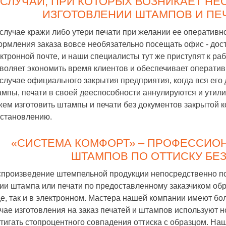
СЛУЧАИ, ПРИ КОТОРЫХ ВОЗНИКАЕТ Н
ИЗГОТОВЛЕНИИ ШТАМПОВ И ПЕЧ
 случае кражи либо утери печати при желании ее оперативн
рмления заказа вовсе необязательно посещать офис - дост
ктронной почте, и наши специалисты тут же приступят к ра
воляет экономить время клиентов и обеспечивает оператив
 случае официального закрытия предприятия, когда вся его 
мпы, печати в своей дееспособности аннулируются и утили
ем изготовить штампы и печати без документов закрытой 
становлению.
«СИСТЕМА КОМФОРТ» – ПРОФЕССИО
ШТАМПОВ ПО ОТТИСКУ БЕ
произведение штемпельной продукции непосредственно по 
ии штампа или печати по предоставленному заказчиком обр
е, так и в электронном. Мастера нашей компании имеют бо
чае изготовления на заказ печатей и штампов используют
тигать стопроцентного совпадения оттиска с образцом. На