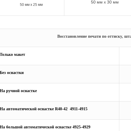
50 м
м x 30 мм
50 м
м x 25 мм
Восстановление печати по оттиску, ш
Только макет
Без оснастки
На ручной оснастке
На автоматической оснастке
R
40
-42
4911-4915
На большой автоматической оснастке
4925-4929