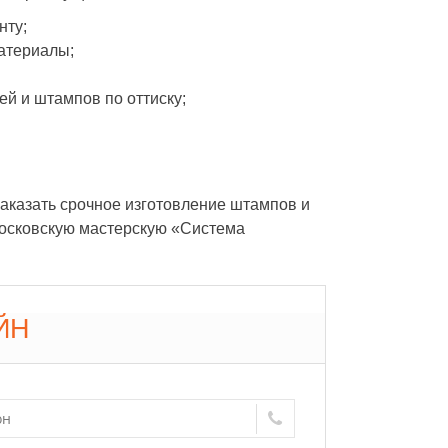
нту;
атериалы;
ей и штампов по оттиску;
аказать срочное изготовление штампов и
 московскую мастерскую «Система
ЙН