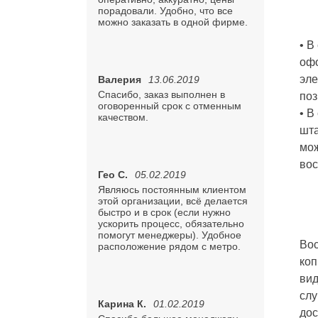
порадовали. Удобно, что все
можно заказать в одной фирме.
• В
офо
эле
Валерия
13.06.2019
Спасибо, заказ выполнен в
поз
оговоренный срок с отменным
• В
качеством.
шта
мож
вос
Гео С.
05.02.2019
Являюсь постоянным клиентом
этой организации, всё делается
быстро и в срок (если нужно
ускорить процесс, обязательно
помогут менеджеры). Удобное
Вос
расположение рядом с метро.
коп
вид
слу
Карина К.
01.02.2019
дос