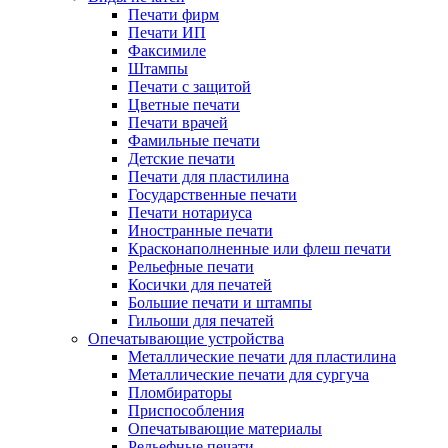
Печати фирм
Печати ИП
Факсимиле
Штампы
Печати с защитой
Цветные печати
Печати врачей
Фамильные печати
Детские печати
Печати для пластилина
Государственные печати
Печати нотариуса
Иностранные печати
Красконаполненные или флеш печати
Рельефные печати
Косички для печатей
Большие печати и штампы
Гильоши для печатей
Опечатывающие устройства
Металлические печати для пластилина
Металлические печати для сургуча
Пломбираторы
Приспособления
Опечатывающие материалы
Рельефные печати