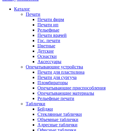
Каталог
Печати
Печати фирм
Печати ип
Рельефные
Печати врачей
Гос. печати
Цветные
Детские
Оснастки
Аксессуары
Опечатывающие устройства
Печати для пластилина
Печати для сургуча
Пломбираторы
Опечатывающие приспособления
Опечатывающие материалы
Рельефные печати
Таблички
Бейджи
Стеклянные таблички
Объемные таблички
Адресные таблички
Офисные таблички