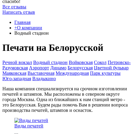
спасибо!
Все отзывы
Написать отзыв
Главная
+О компании
Водный стадион
Печати на Белорусской
Речной вокзал
Водный стадион
Войковская
Сокол
Петровско-
Разумовская
Аэропорт
Динамо
Белорусская
Цветной бульвар
Маяковская
Выставочная
Международная
Парк культуры
Юго-западная
Владыкино
Наша компания специализируется на срочном изготовлении
печатей и штампов. Мы расположены в северном округе
города Москвы. Одна из ближайших к нам станций метро -
это Белорусская. Будем рады помочь Вам в решении вопроса
производства печатей, штампов и оснасток.
Виды печатей