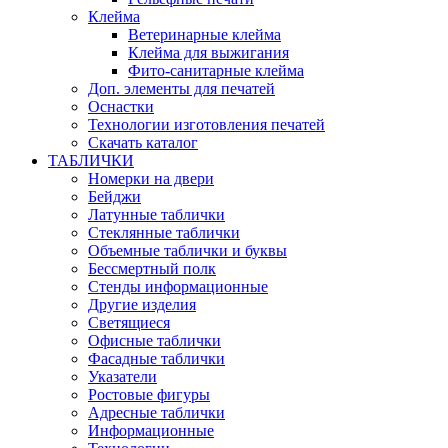
Клейма
Ветеринарные клейма
Клейма для выжигания
Фито-санитарные клейма
Доп. элементы для печатей
Оснастки
Технологии изготовления печатей
Скачать каталог
ТАБЛИЧКИ
Номерки на двери
Бейджи
Латунные таблички
Стеклянные таблички
Объемные таблички и буквы
Бессмертный полк
Стенды информационные
Другие изделия
Светящиеся
Офисные таблички
Фасадные таблички
Указатели
Ростовые фигуры
Адресные таблички
Информационные