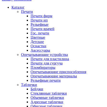
Каталог
Печати
Печати фирм
Печати ип
Рельефные
Печати врачей
Гос. печати
Цветные
Детские
Оснастки
Аксессуары
Опечатывающие устройства
Печати для пластилина
Печати для сургуча
Пломбираторы
Опечатывающие приспособления
Опечатывающие материалы
Рельефные печати
Таблички
Бейджи
Стеклянные таблички
Объемные таблички
Адресные таблички
Офисные таблички