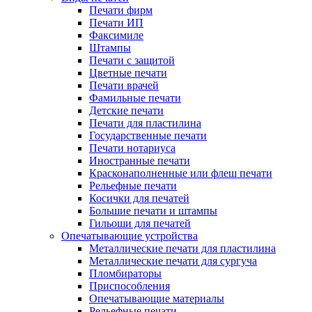
Печати фирм
Печати ИП
Факсимиле
Штампы
Печати с защитой
Цветные печати
Печати врачей
Фамильные печати
Детские печати
Печати для пластилина
Государственные печати
Печати нотариуса
Иностранные печати
Красконаполненные или флеш печати
Рельефные печати
Косички для печатей
Большие печати и штампы
Гильоши для печатей
Опечатывающие устройства
Металлические печати для пластилина
Металлические печати для сургуча
Пломбираторы
Приспособления
Опечатывающие материалы
Рельефные печати