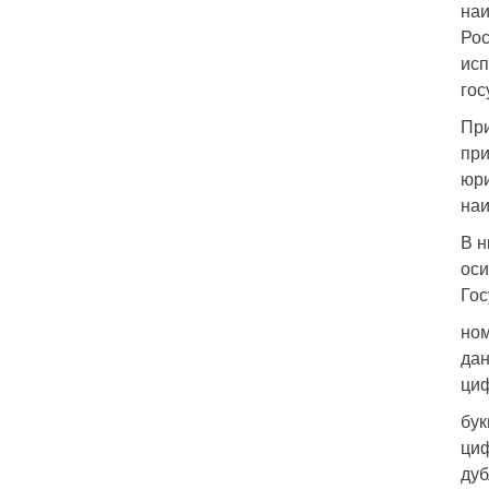
наи
Рос
исп
гос
При
при
юри
на
В н
оси
Гос
ном
дан
циф
бук
циф
дуб