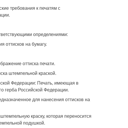
кие требования к печатям с
ации.
тветствующими определениями:
я оттисков на бумагу.
ображение оттиска печати.
иска штемпельной краской.
йской Федерации: Печать, имеющая в
го герба Российской Федерации.
едназначенное для нанесения оттисков на
 штемпельную краску, которая переносится
темпельной подушкой.