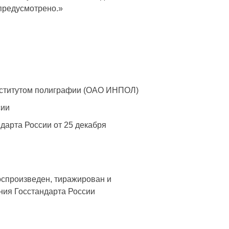
предусмотрено.»
нститутом полиграфии (ОАО ИНПОЛ)
сии
рта России от 25 декабря
оспроизведен, тиражирован и
ния Госстандарта России