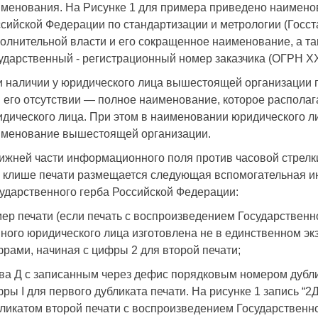
менования. На Рисунке 1 для примера приведено наимено
сийской Федерации по стандартизации и метрологии (Госст
олнительной власти и его сокращенное наименование, а т
ударственный - регистрационный номер заказчика (ОГРН
 наличии у юридического лица вышестоящей организации п
 его отсутствии — полное наименование, которое распол
дического лица. При этом в наименовании юридического ли
именование вышестоящей организации.
ижней части информационного поля против часовой стрелк
 клише печати размещается следующая вспомогательная и
ударственного герба Российской Федерации:
ер печати (если печать с воспроизведением Государственн
ного юридического лица изготовлена не в единственном э
рами, начиная с цифры 2 для второй печати;
ва Д с записанным через дефис порядковым номером дубли
ры I для первого дубликата печати. На рисунке 1 запись “2Д
ликатом второй печати с воспроизведением Государственн