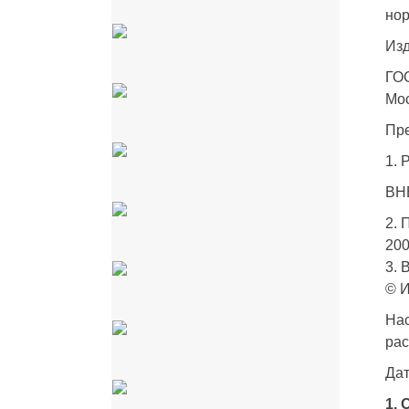
нор
Из
ГО
Мо
Пр
1. 
ВНЕ
2.
200
3.
© И
Нас
рас
Дат
1.