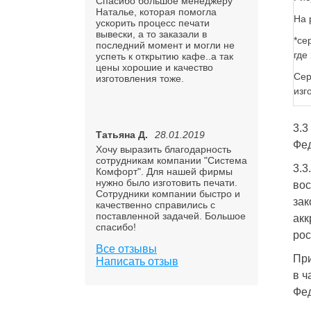
Спасибо большое менеджеру
Наталье, которая помогла
На 
ускорить процесс печати
вывески, а то заказали в
*се
последний момент и могли не
где
успеть к открытию кафе..а так
цены хорошие и качество
Сер
изготовления тоже.
изг
3.3
Татьяна Д.
28.01.2019
Фе
Хочу выразить благодарность
сотрудникам компании "Система
3.3
Комфорт". Для нашей фирмы
нужно было изготовить печати.
вос
Сотрудники компании быстро и
зак
качественно справились с
поставленной задачей. Большое
акк
спасибо!
рос
Все отзывы
При
Написать отзыв
в ч
Фед