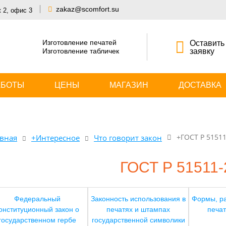
zakaz@scomfort.su
ж 2, офис 3
Изготовление печатей
Оставить
Изготовление табличек
заявку
АБОТЫ
ЦЕНЫ
МАГАЗИН
ДОСТАВКА
+ГОСТ Р 5151
вная
+Интересное
Что говорит закон
ГОСТ Р 51511-
Федеральный
Законность использования в
Формы, ра
онституционный закон о
печатях и штампах
печат
государственном гербе
государственной символики