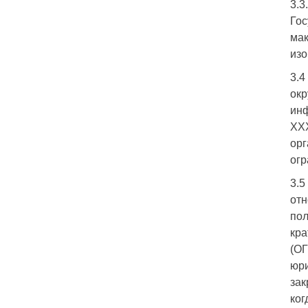
3.3
Гос
мак
изо
3.4
окр
инф
ХХХ
орг
огр
3.5
отн
пол
кра
(ОГ
юри
зак
ког