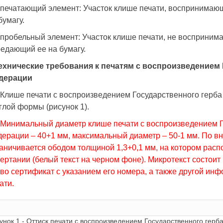
 печатающий элемент: Участок клише печати, воспринима
бумагу.
 пробельный элемент: Участок клише печати, не восприни
едающий ее на бумагу.
Технические требования к печатям с воспроизведением
дерации
 Клише печати с воспроизведением Государственного герб
глой формы (рисунок 1).
 Минимальный диаметр клише печати с воспроизведением Г
ерации – 40+1 мм, максимальный диаметр – 50-1 мм. По в
аничивается ободом толщиной 1,3+0,1 мм, на котором расп
ертании (белый текст на черном фоне). Микротекст состои
во сертификат с указанием его номера, а также другой ин
ати.
унок 1 - Оттиск печати с воспроизведением Государственного герб