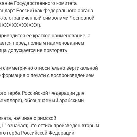
вание Государственного комитета
андарт России) как федерального органа
акже ограниченный символами * основной
 ХХХХХХХХХХХХХ).
риводится ее краткое наименование, а
агается перед полным наименованием
ца допускается не повторять
и симметрично относительно вертикальной
нформация о печати с воспроизведением
ого герба Российской Федерации для
кземпляре), обозначаемый арабскими
ката, начиная с римской
-II” означает, что оттиск произведен вторым
ого герба Российской Федерации.