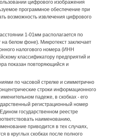
пользовании цифрового изображения
льзуемое программное обеспечение при
ать возможность извлечения цифрового
расстоянии 1-01мм располагается по
 на белом фоне). Микротекст заключает
онного налогового номера (ИНН
ийскому классификатору предприятий и
ера показан повторяющийся и
ниями по часовой стрелке и симметрично
концентрические строки информационного
менительном падеже, в скобках - его
сударственный регистрационный номер
Едином государственном реестре
оответствовать наименованию,
менование приводится в тех случаях,
ся в круглых скобках после полного