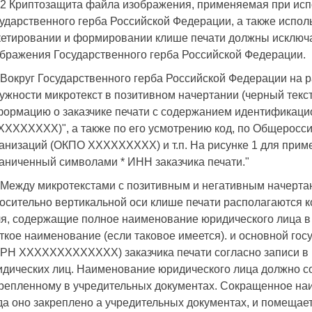
.2 Криптозащита файла изображения, применяемая при ис
ударственного герба Российской Федерации, а также испо
етировании и формировании клише печати должны исключ
бражения Государственного герба Российской Федерации.
 Вокруг Государственного герба Российской Федерации на 
ужности микротекст в позитивном начертании (черный текст
ормацию о заказчике печати с содержанием идентификаци
ХХХХХХХ)", а также по его усмотрению код, по Общеросс
анизаций (ОКПО ХХХХХХХХХ) и т.п. На рисунке 1 для прим
аниченный символами * ИНН заказчика печати."
 Между микротекстами с позитивным и негативным начерта
осительно вертикальной оси клише печати располагаются 
я, содержащие полное наименование юридического лица в и
ткое наименование (если таковое имеется). и основной го
РН ХХХХХХХХХХХХХ) заказчика печати согласно записи в 
дических лиц. Наименование юридического лица должно с
репленному в учредительных документах. Сокращенное наи
да оно закреплено а учредительных документах, и помещает