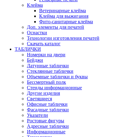
Клейма
Ветеринарные клейма
Клейма для выжигания
Фито-санитарные клейма
Доп. элементы для печатей
Оснастки
Технологии изготовления печатей
Скачать каталог
ТАБЛИЧКИ
Номерки на двери
Бейджи
Латунные таблички
Стеклянные таблички
Объемные таблички и буквы
Бессмертный полк
Стенды информационные
Другие изделия
Светящиеся
Офисные таблички
Фасадные таблички
Указатели
Ростовые фигуры
Адресные таблички
Информационные