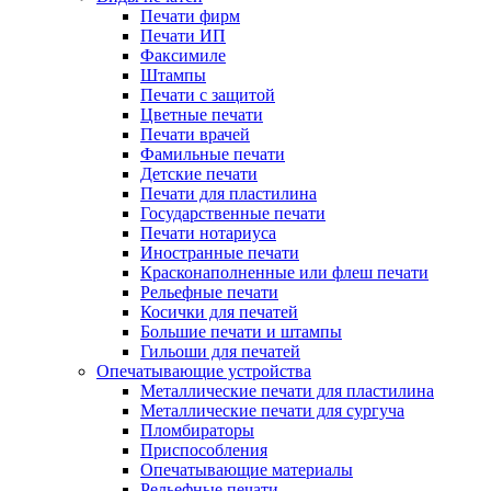
Печати фирм
Печати ИП
Факсимиле
Штампы
Печати с защитой
Цветные печати
Печати врачей
Фамильные печати
Детские печати
Печати для пластилина
Государственные печати
Печати нотариуса
Иностранные печати
Красконаполненные или флеш печати
Рельефные печати
Косички для печатей
Большие печати и штампы
Гильоши для печатей
Опечатывающие устройства
Металлические печати для пластилина
Металлические печати для сургуча
Пломбираторы
Приспособления
Опечатывающие материалы
Рельефные печати