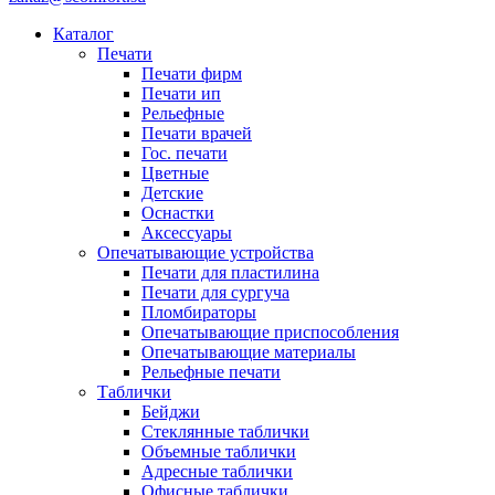
Каталог
Печати
Печати фирм
Печати ип
Рельефные
Печати врачей
Гос. печати
Цветные
Детские
Оснастки
Аксессуары
Опечатывающие устройства
Печати для пластилина
Печати для сургуча
Пломбираторы
Опечатывающие приспособления
Опечатывающие материалы
Рельефные печати
Таблички
Бейджи
Стеклянные таблички
Объемные таблички
Адресные таблички
Офисные таблички