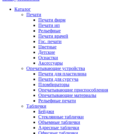
Каталог
Печати
Печати фирм
Печати ип
Рельефные
Печати врачей
Гос. печати
Цветные
Детские
Оснастки
Аксессуары
Опечатывающие устройства
Печати для пластилина
Печати для сургуча
Пломбираторы
Опечатывающие приспособления
Опечатывающие материалы
Рельефные печати
Таблички
Бейджи
Стеклянные таблички
Объемные таблички
Адресные таблички
Офисные таблички