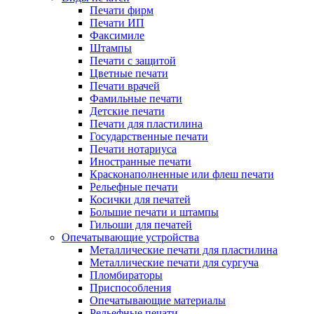
Печати фирм
Печати ИП
Факсимиле
Штампы
Печати с защитой
Цветные печати
Печати врачей
Фамильные печати
Детские печати
Печати для пластилина
Государственные печати
Печати нотариуса
Иностранные печати
Красконаполненные или флеш печати
Рельефные печати
Косички для печатей
Большие печати и штампы
Гильоши для печатей
Опечатывающие устройства
Металлические печати для пластилина
Металлические печати для сургуча
Пломбираторы
Приспособления
Опечатывающие материалы
Рельефные печати