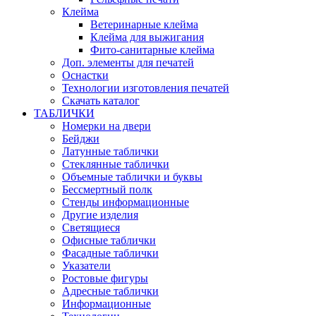
Клейма
Ветеринарные клейма
Клейма для выжигания
Фито-санитарные клейма
Доп. элементы для печатей
Оснастки
Технологии изготовления печатей
Скачать каталог
ТАБЛИЧКИ
Номерки на двери
Бейджи
Латунные таблички
Стеклянные таблички
Объемные таблички и буквы
Бессмертный полк
Стенды информационные
Другие изделия
Светящиеся
Офисные таблички
Фасадные таблички
Указатели
Ростовые фигуры
Адресные таблички
Информационные