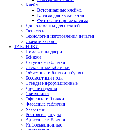
Клейма
Ветеринарные клейма
Клейма для выжигания
Фито-санитарные клейма
Доп. элементы для печатей
Оснастки
Технологии изготовления печатей
Скачать каталог
ТАБЛИЧКИ
Номерки на двери
Бейджи
Латунные таблички
Стеклянные таблички
Объемные таблички и буквы
Бессмертный полк
Стенды информационные
Другие изделия
Светящиеся
Офисные таблички
Фасадные таблички
Указатели
Ростовые фигуры
Адресные таблички
Информационные