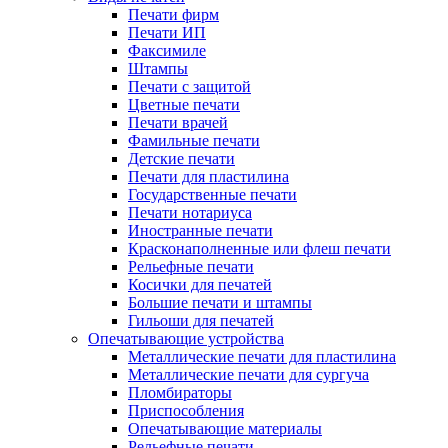
Печати фирм
Печати ИП
Факсимиле
Штампы
Печати с защитой
Цветные печати
Печати врачей
Фамильные печати
Детские печати
Печати для пластилина
Государственные печати
Печати нотариуса
Иностранные печати
Красконаполненные или флеш печати
Рельефные печати
Косички для печатей
Большие печати и штампы
Гильоши для печатей
Опечатывающие устройства
Металлические печати для пластилина
Металлические печати для сургуча
Пломбираторы
Приспособления
Опечатывающие материалы
Рельефные печати