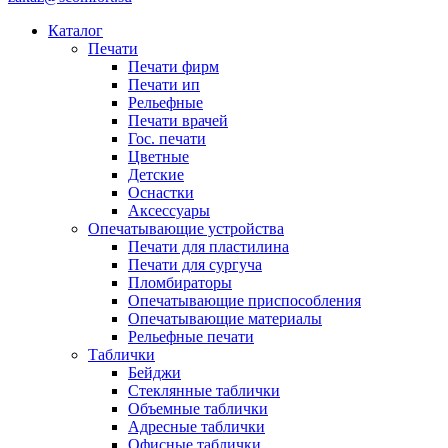
Каталог
Печати
Печати фирм
Печати ип
Рельефные
Печати врачей
Гос. печати
Цветные
Детские
Оснастки
Аксессуары
Опечатывающие устройства
Печати для пластилина
Печати для сургуча
Пломбираторы
Опечатывающие приспособления
Опечатывающие материалы
Рельефные печати
Таблички
Бейджи
Стеклянные таблички
Объемные таблички
Адресные таблички
Офисные таблички