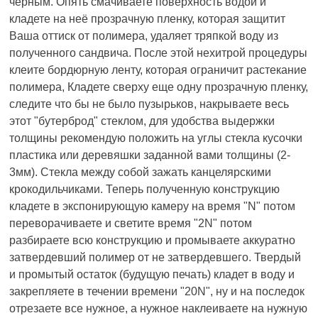
черным. Опять смачиваете поверхность водой и
кладете на неё прозрачную пленку, которая защитит
Ваша оттиск от полимера, удаляет тряпкой воду из
полученного сандвича. После этой нехитрой процедуры
клеите бордюрную ленту, которая ограничит растекание
полимера, Кладете сверху еще одну прозрачную пленку,
следите что бы не было пузырьков, накрываете весь
этот "бутерброд" стеклом, для удобства выдержки
толщины рекомендую положить на углы стекла кусочки
пластика или деревяшки заданной вами толщины (2-
3мм). Стекла между собой зажать канцелярскими
крокодильчиками. Теперь полученную конструкцию
кладете в экспонирующую камеру на время "N" потом
переворачиваете и светите время "2N" потом
разбираете всю конструкцию и промываете аккуратно
затвердевший полимер от не затвердевшего. Твердый
и промытый остаток (будущую печать) кладет в воду и
закрепляете в течении времени "20N", ну и на последок
отрезаете все нужное, а нужное наклеиваете на нужную