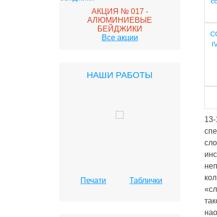
с
 - ПЕЧАТИ НА
АКЦИЯ № 017 -
АКЦИЯ 
ИЧЕСКОЙ
АЛЮМИНИЕВЫЕ
АВ
СТКЕ
БЕЙДЖИКИ
C
Все акции
I
НАШИ РАБОТЫ
13-
спе
сло
инс
неп
кол
Печати
Таблички
«сл
так
нао