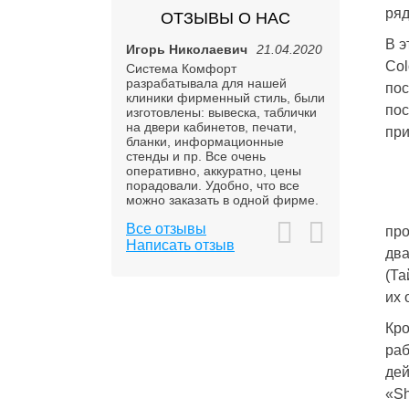
ряд
ОТЗЫВЫ О НАС
В э
28.01.2019
Игорь Николаевич
21.04.2020
Валерия
13
Col
ть благодарность
Система Комфорт
Спасибо, зак
м компании "Система
разрабатывала для нашей
оговоренный 
пос
Для нашей фирмы
клиники фирменный стиль, были
качеством.
пос
изготовить печати.
изготовлены: вывеска, таблички
 компании быстро и
на двери кабинетов, печати,
при
 справились с
бланки, информационные
ой задачей. Большое
стенды и пр. Все очень
оперативно, аккуратно, цены
порадовали. Удобно, что все
можно заказать в одной фирме.
Все отзывы
про
Написать отзыв
два
(Та
их 
Кро
раб
дей
«Sh