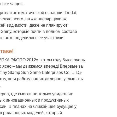
я все чаще».
ители автоматической оснастки: Trodat,
02.2019
Татьяна Д.
28.01.2019
Игорь Николае
прежде всего, на «канцелярщиков»,
ое менеджеру
Хочу выразить благодарность
Система Комфор
ая помогла
сотрудникам компании "Система
разрабатывала д
всей видимости, даже не планируют
сс печати
Комфорт". Для нашей фирмы
клиники фирменн
Shiny, которые почти в полном составе
аказали в
нужно было изготовить печати.
изготовлены: выв
нт и могли не
Сотрудники компании быстро и
на двери кабинет
ставке поделились ее участники.
ию кафе..а так
качественно справились с
бланки, информ
 качество
поставленной задачей. Большое
стенды и пр. Все
оже.
спасибо!
оперативно, акку
таве!
порадовали. Удоб
можно заказать 
ПКА ЭКСПО 2012» в этом году была очень
ло ясно – мы движемся вперед! Впервые за
iny Stamp Sun Same Enterprises Co. LTD»
оту, но и работу наших дилеров, услышать
.
ров, где смогли не только увидеть их
мых инновационных и продуктивных
сии. В планах на ближайшее будущее у
ск ряда новых моделей, который