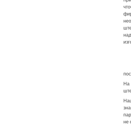
что
фир
нео
ште
над
изг
пос
На 
ште
Наш
зна
пар
не 