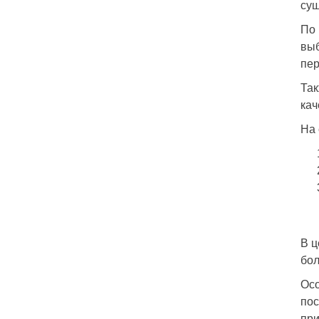
сущ
По 
выб
пер
Так
кач
На 
В ц
бол
Осо
пос
при