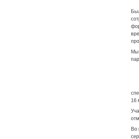
Был
сот
фор
вре
про
Мы 
пар
спе
16 
Уча
отм
Во 
сер