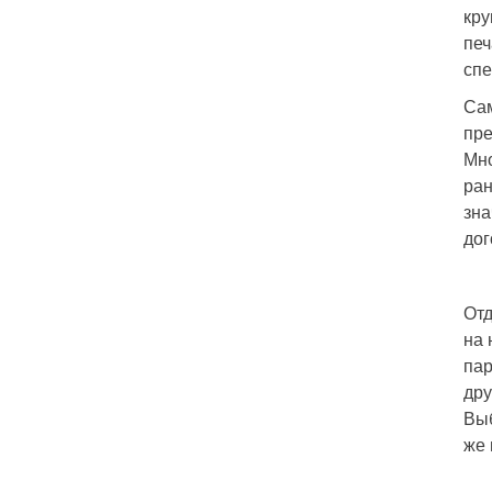
кру
печ
спе
Сам
пре
Мно
ран
зна
дог
Отд
на 
пар
дру
Выб
же 