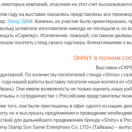
 некоторых компаний, опасения на этот счет высказываютс
том году на выставке оказались представлены все производ
.06.2019
Гео С.
05.02.2019
Карина К.
01.
op,
Shiny
,
GRM
. Конечно, их участие было ориентировано, 
аз выполнен в
Являюсь постоянным клиентом
Спасибо больш
срок с отменным
этой организации, всё делается
Наталье, котор
кольку штемпеле изготовители никогда не посещали и, по 
быстро и в срок (если нужно
ускорить проце
ещать «Скрепку». Исключение, пожалуй, составили дилеры 
ускорить процесс, обязательно
вывески, а то з
помогут менеджеры). Удобное
последний моме
ехали посетить стенд своего партнера. Впечатлениями о вы
расположение рядом с метро.
успеть к открыт
цены хорошие и
изготовления т
SHINY в полном сос
Выставка «СКРЕ
дуктивной. По количеству посетителей стенда «Shiny» ста
 года нашей работы выставку посетили наши коллеги из «Sh
йвань). Они имели возможность не только оценить нашу раб
отзывы о сотрудничестве с Российским представительством
ме того, они были приглашены в офис одного из наших диле
оту, но и выслушать предложения о проведении необходи
ствий для дальнейшего продвижения бренда «Shiny» в Рос
iny Stamp Sun Same Enterprises Co. LTD» (Тайвань) – выпу