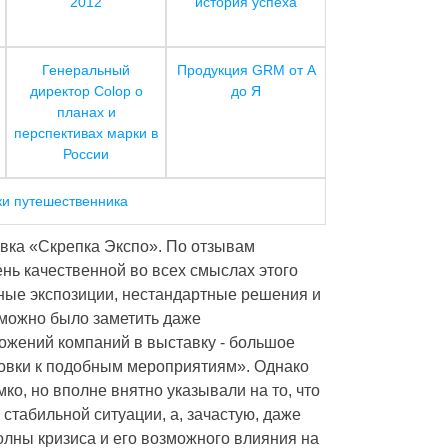
2012
история успеха
Генеральный
Продукция GRM от А
директор Colop о
до Я
планах и
перспективах марки в
России
ки путешественника
авка «Скрепка Экспо». По отзывам
нь качественной во всех смыслах этого
ные экспозиции, нестандартные решения и
 можно было заметить даже
ожений компаний в выставку - большое
товки к подобным мероприятиям». Однако
о, но вполне внятно указывали на то, что
стабильной ситуации, а, зачастую, даже
олны кризиса и его возможного влияния на