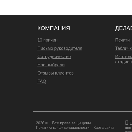
КОМПАНИЯ
ДЕЛА
10 причин
Печати
Письмо руководителя
Табличк
Сотрудничество
Изготов
стадион
Нас выбрали
Отзывы клиентов
FAQ
2026
Все права защищены
Е
©
пож
Политика конфиденциальности
Карта сайта