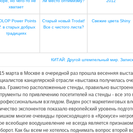
боре, но чего-то не
ли место оптимизму?
2012
№ 016 - ПЕЧАТИ НА
хватает
ТОМАТИЧЕСКОЙ
ОСНАСТКЕ
OLOP Power Points
Старый новый Trodat!
Свежие цвета Shiny
V: в старых добрых
Все с чистого листа?
традициях
КИТАЙ: Другой штемпельный мир. Запис
15 марта в Москве в очередной раз прошла весенняя выст
циалистов канцелярской отрасли «выставка получилась оче
ва. Грамотно расположенные стенды, правильно выстроен
трументы по привлечению посетителей на стенды - все это
рофессиональным взглядом. Виден рост маркетинговых вл
ичество экспонентов показало европейский уровень подго
ишком многие очевидцы происходящего в «Крокусе» негромк
ое всеобщее воодушевление не всегда является признаком 
борот. Как бы всем не хотелось поднимать вопрос второй в