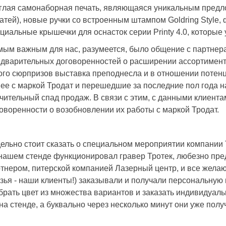
глая самонаборная печать, являющаяся уникальным пред
атей), новые ручки со встроенным штампом Goldring Style,
циальные крышечки для оснасток серии Printy 4.0, которые 
ым важным для нас, разумеется, было общение с партнер
дварительных договоренностей о расширении ассортимент
го сюрпризов выставка преподнесла и в отношении потен
ее с маркой Тродат и перешедшие за последние пол года на
чительный спад продаж. В связи с этим, с данными клиент
оворенности о возобновлении их работы с маркой Тродат.
ельно стоит сказать о специальном мероприятии компании 
нашем стенде функционировал гравер Тротек, любезно пр
тнером, питерской компанией Лазерный центр, и все желаю
зья - наши клиенты!) заказывали и получали персональную 
рать цвет из множества вариантов и заказать индивидуал
на стенде, а буквально через несколько минут они уже полу