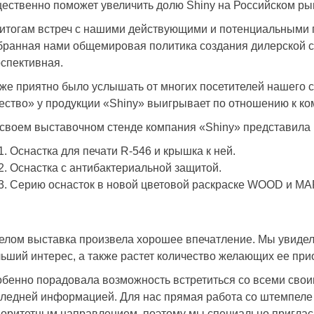
ественно поможет увеличить долю Shiny на Российском ры
итогам встреч с нашими действующими и потенциальными п
ранная нами общемировая политика создания дилерской с
спективная.
же приятно было услышать от многих посетителей нашего ст
ество» у продукции «Shiny» выигрывает по отношению к к
своем выставочном стенде компания «Shiny» представила 
Оснастка для печати R-546 и крышка к ней.
Оснастка с антибактериальной защитой.
Серию оснасток в новой цветовой раскраске WOOD и M
елом выставка произвела хорошее впечатление. Мы увидел
ьший интерес, а также растет количество желающих ее при
бенно порадовала возможность встретиться со всеми свои
ледней информацией. Для нас прямая работа со штемпеле 
оритетным направлением, поэтому мы специально пригласил