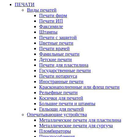
ПЕЧАТИ
Виды печатей
Печати фирм
Печати ИП
Факсимиле
Штампы
Печати с защитой
Цветные печати
Печати врачей
Фамильные печати
Детские печати
Печати для пластилина
Государственные печати
Печати нотариуса
Иностранные печати
Красконаполненные или флеш печати
Рельефные печати
Косички для печатей
Большие печати и штампы
Гильоши для печатей
Опечатывающие устройства
Металлические печати для пластилина
Металлические печати для сургуча
Пломбираторы
Приспособления