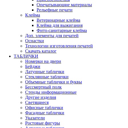
Опечатывающие материалы
Рельефные печати
Клейма
Ветеринарные клейма
Клейма для выжигания
Фито-санитарные клейма
Доп. элементы для печатей
Оснастки
Технологии изготовления печатей
Скачать каталог
ТАБЛИЧКИ
Номерки на двери
Бейджи
Латунные таблички
Стеклянные таблички
Объемные таблички и буквы
Бессмертный полк
Стенды информационные
Другие изделия
Светящиеся
Офисные таблички
Фасадные таблички
Указатели
Ростовые фигуры