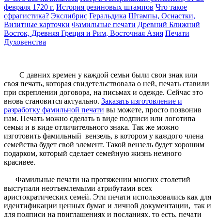
февраля 1720 г.
История резиновых штампов
Что такое
сфрагистика?
Экслибрис
Геральдика
Штампы, Оснастки,
Визитные карточки
Фамильные печати
Древний Ближний
Восток, Древняя Греция и Рим, Восточная Азия
Печати
Духовенства
С давних времен у каждой семьи были свои знак или
своя печать, которая свидетельствовала о ней, печать ставили
при скреплении договора, на письмах и одежде. Сейчас это
вновь становится актуально.
Заказать изготовление и
разработку фамильной печати
вы можете, просто позвонив
нам. Печать можно сделать в виде подписи или логотипа
семьи и в виде отличительного знака. Так же можно
изготовить фамильный вензель, в котором у каждого члена
семейства будет свой элемент. Такой вензель будет хорошим
подарком, который сделает семейную жизнь немного
красивее.
Фамильные печати на протяжении многих столетий
выступали неотъемлемыми атрибутами всех
аристократических семей. Эти печати использовались как для
идентификации ценных бумаг и личной документации, так и
для подписи на приглашениях и посланиях, то есть, печати