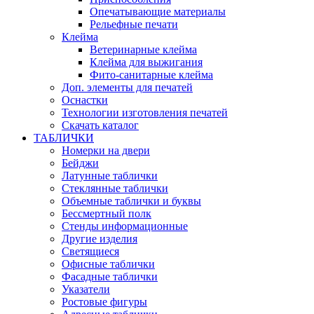
Опечатывающие материалы
Рельефные печати
Клейма
Ветеринарные клейма
Клейма для выжигания
Фито-санитарные клейма
Доп. элементы для печатей
Оснастки
Технологии изготовления печатей
Скачать каталог
ТАБЛИЧКИ
Номерки на двери
Бейджи
Латунные таблички
Стеклянные таблички
Объемные таблички и буквы
Бессмертный полк
Стенды информационные
Другие изделия
Светящиеся
Офисные таблички
Фасадные таблички
Указатели
Ростовые фигуры