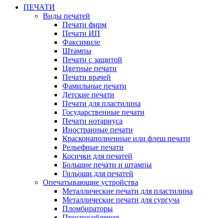
ПЕЧАТИ
Виды печатей
Печати фирм
Печати ИП
Факсимиле
Штампы
Печати с защитой
Цветные печати
Печати врачей
Фамильные печати
Детские печати
Печати для пластилина
Государственные печати
Печати нотариуса
Иностранные печати
Красконаполненные или флеш печати
Рельефные печати
Косички для печатей
Большие печати и штампы
Гильоши для печатей
Опечатывающие устройства
Металлические печати для пластилина
Металлические печати для сургуча
Пломбираторы
Приспособления